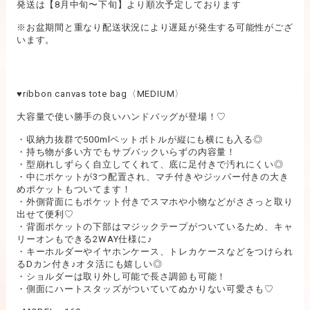
発送は【8月中旬〜下旬】より順次予定しております
※お盆期間と重なり配送状況により遅延が発生する可能性がござ
います。
♥︎ribbon canvas tote bag〈MEDIUM〉
大容量で使い勝手の良いハンドバッグが登場！♡
・収納力抜群で500mlペットボトルが縦にも横にも入る◎
・持ち物が多い方でもサブバックいらずの内容量！
・型崩れしずらく自立してくれて、底に足付きで汚れにくい◎
・中にポケットが3つ配置され、マチ付きやジッパー付きの大き
めポケットもついてます！
・外側背面にもポケット付きでスマホや小物などがささっと取り
出せて便利♡
・背面ポケットの下部はマジックテープがついているため、キャ
リーオンもできる2WAY仕様に♪
・キーホルダーやイヤホンケース、トレカケースなどをつけられ
るDカン付き♪オタ活にも嬉しい◎
・ショルダーは取り外し可能で長さ調節も可能！
・側面にハートスタッズがついていてぬかりない可愛さも♡