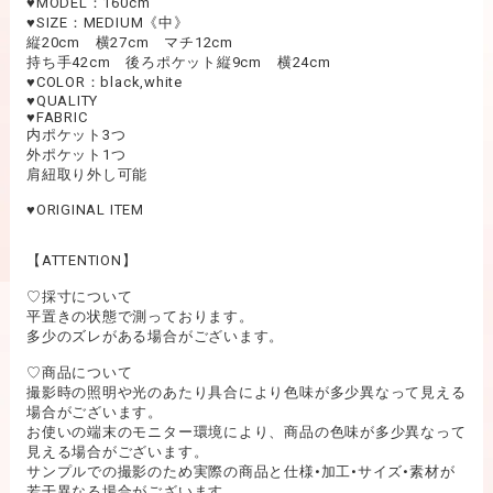
♥︎MODEL：160cm
♥︎SIZE：MEDIUM《中》
縦20cm 横27cm マチ12cm
持ち手42cm 後ろポケット縦9cm 横24cm
♥︎COLOR：black,white
♥︎QUALITY
♥︎FABRIC
内ポケット3つ
外ポケット1つ
肩紐取り外し可能
♥︎ORIGINAL ITEM
【ATTENTION】
♡採寸について
平置きの状態で測っております。
多少のズレがある場合がございます。
♡商品について
撮影時の照明や光のあたり具合により色味が多少異なって見える
場合がございます。
お使いの端末のモニター環境により、商品の色味が多少異なって
見える場合がございます。
サンプルでの撮影のため実際の商品と仕様•加工•サイズ•素材が
若干異なる場合がございます。