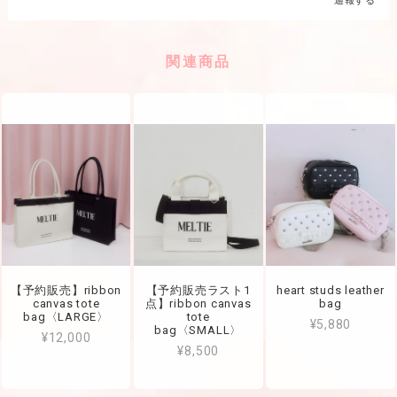
通報する
関連商品
【予約販売】ribbon
【予約販売ラスト1
heart studs leather
canvas tote
点】ribbon canvas
bag
bag〈LARGE〉
tote
¥5,880
bag〈SMALL〉
¥12,000
¥8,500