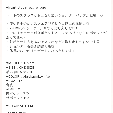
♥︎heart studs leather bag
ハートのスタッズがおとな可愛いショルダーバッグが登場！♡
・使い勝手のいいスクエア型で見た目以上の収納力◎
・280mlのペットボトルもすっぽり入ります！
・中にはチャック付きポケットと、マチあり・なしのポケットが
あって便利♪
・外ポケットもあるのでスマホなども取り出しやすいです♡
・ショルダーも長さ調節可能◎
・休日のおでかけやデートにぴったりです！
♥︎MODEL：162cm
♥︎SIZE：ONE SIZE
横22 縦15 マチ8
♥︎COLOR：black,pink,white
♥︎QUALITY
合皮
♥︎FABRIC
内ポケット3つ
外ポケット1つ
♥︎ORIGINAL ITEM