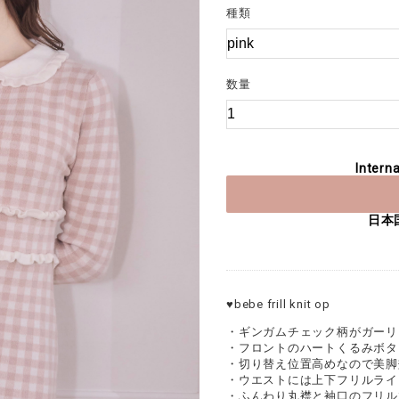
種類
数量
Interna
日本
♥︎bebe frill knit op
・ギンガムチェック柄がガーリ
・フロントのハートくるみボタン
・切り替え位置高めなので美脚
・ウエストには上下フリルライ
・ふんわり丸襟と袖口のフリル