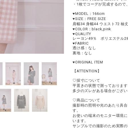
・1枚でコーデが完成するので
♥︎MODEL：166cm
♥︎SIZE：FREE SIZE
肩幅34 身幅44 ウエスト72 袖丈
♥︎COLOR：black,pink
♥︎QUALITY
レーヨン49％ ポリエステル2
♥︎FABRIC
透け感：なし
裏地：なし
♥︎ORIGINAL ITEM
【ATTENTION】
♡採寸について
平置きの状態で測っております
多少のズレがある場合がござい
♡商品について
撮影時の照明や光のあたり具合
す。
お使いの端末のモニター環境に
います。
サンプルでの撮影のため実際の