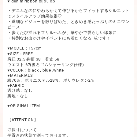
♥︎ denim ribbon bijou op
・デニムなのにやわらかくて伸びるからフィットするシルエット
でスタイルアップ効果抜群♡
・繊細なビジューを散りばめた、ときめき感たっぷりのミニワン
ピース
・歩くたび揺れるフリルヘムが、華やかで愛らしい印象に
・特別なお出かけやイベントにも着たくなる1枚です！
♥︎MODEL：157cm
♥︎SIZE：FREE
肩紐 32.5 身幅 38 着丈 58
ウエスト 67(後ろゴムシャーリング仕様)
♥︎COLOR：black , blue ,white
♥︎MATERIALS
綿70％、ポリエステル28％、ポリウレタン2%
♥︎FABRIC
透け感：なし
裏地：なし
♥︎ORIGINAL ITEM
【ATTENTION】
♡採寸について
平置きの状態で測っております。