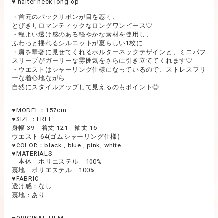
♥︎ halter neck long op
・首元のバックリボンが目を惹く、
とびきりロマンティックなロングワンピース♡
・程よい透け感のある軽やかな素材を使用し、
ふわっと揺れるシルエットが夏らしい1枚に
・肩を華奢に見せてくれるホルターネックデザインと、ミニパフ
スリーブがガーリーな雰囲気をさらに引き立ててくれます♡
・ウエストはシャーリング仕様になっているので、ストレスフリ
ーな着心地ながら
自然にスタイルアップして見えるのもポイント◎
♥︎MODEL：157cm
♥︎SIZE：FREE
身幅 39 着丈 121 袖丈 16
ウエスト 64(ゴムシャーリング仕様)
♥︎COLOR：black , blue , pink, white
♥︎MATERIALS
本体 ポリエステル 100%
裏地 ポリエステル 100%
♥︎FABRIC
透け感：なし
裏地：あり
♥︎ORIGINAL ITEM