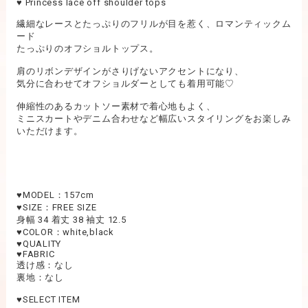
♥︎ Princess lace off shoulder tops
繊細なレースとたっぷりのフリルが目を惹く、ロマンティックム
ード
たっぷりのオフショルトップス。
肩のリボンデザインがさりげないアクセントになり、
気分に合わせてオフショルダーとしても着用可能♡
伸縮性のあるカットソー素材で着心地もよく、
ミニスカートやデニム合わせなど幅広いスタイリングをお楽しみ
いただけます。
♥︎MODEL：157cm
♥︎SIZE：FREE SIZE
身幅 34 着丈 38 袖丈 12.5
♥︎COLOR：white,black
♥︎QUALITY
♥︎FABRIC
透け感：なし
裏地：なし
♥︎SELECT ITEM