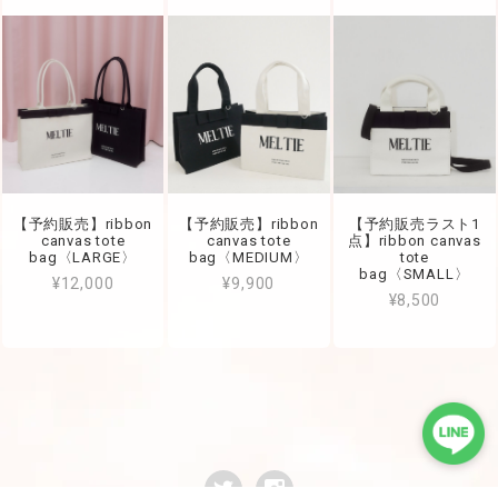
【予約販売】ribbon
【予約販売】ribbon
【予約販売ラスト1
canvas tote
canvas tote
点】ribbon canvas
bag〈LARGE〉
bag〈MEDIUM〉
tote
bag〈SMALL〉
¥12,000
¥9,900
¥8,500