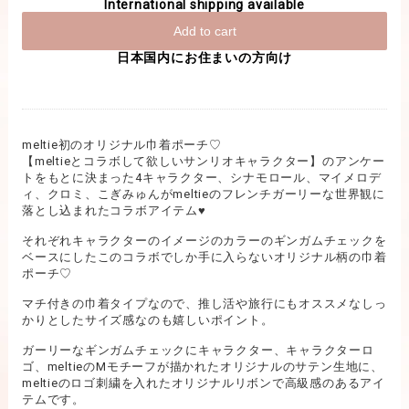
International shipping available
Add to cart
日本国内にお住まいの方向け
meltie初のオリジナル巾着ポーチ♡
【meltieとコラボして欲しいサンリオキャラクター】のアンケー
トをもとに決まった4キャラクター、シナモロール、マイメロデ
ィ、クロミ、こぎみゅんがmeltieのフレンチガーリーな世界観に
落とし込まれたコラボアイテム♥︎
それぞれキャラクターのイメージのカラーのギンガムチェックを
ベースにしたこのコラボでしか手に入らないオリジナル柄の巾着
ポーチ♡
マチ付きの巾着タイプなので、推し活や旅行にもオススメなしっ
かりとしたサイズ感なのも嬉しいポイント。
ガーリーなギンガムチェックにキャラクター、キャラクターロ
ゴ、meltieのMモチーフが描かれたオリジナルのサテン生地に、
meltieのロゴ刺繍を入れたオリジナルリボンで高級感のあるアイ
テムです。